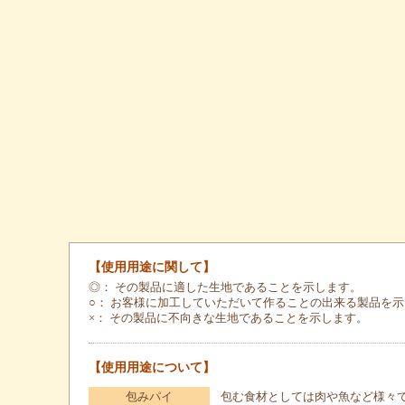
【使用用途に関して】
◎： その製品に適した生地であることを示します。
○： お客様に加工していただいて作ることの出来る製品を
×： その製品に不向きな生地であることを示します。
【使用用途について】
包みパイ
包む食材としては肉や魚など様々で