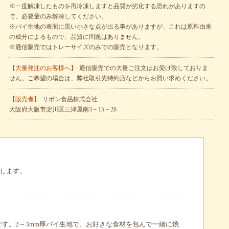
※一度解凍したものを再冷凍しますと品質が劣化する恐れがありますの
で、必要量のみ解凍してください。
※パイ生地の表面に黒い小さな点が出る事がありますが、これは原料由来
の成分によるもので、品質に問題はありません。
※通信販売ではトレーサイズのみでの販売となります。
【大量発注のお客様へ】
通信販売での大量ご注文はお受け致しておりま
せん。ご希望の場合は、弊社取引先特約店などからお買い求めください。
【販売者】
リボン食品株式会社
大阪府大阪市淀川区三津屋南3－15－28
示します。
す。2～3mm厚パイ生地で、お好きな食材を包んで一緒に焼