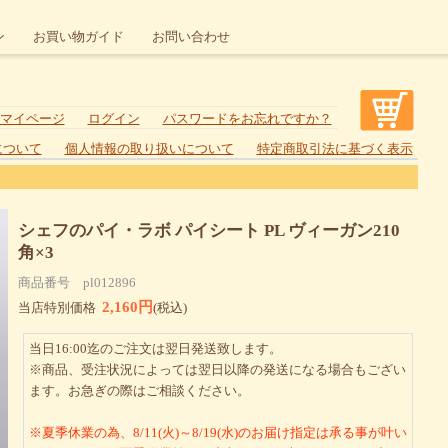
ン
お買い物ガイド
お問い合わせ
マイページ
ログイン
パスワードをお忘れですか？
について
個人情報の取り扱いについて
特定商取引法に基づく表示
シェフのパイ・ラボ パイシート PL ヴィーガン210
角×3
商品番号 pl012896
2,160円
当店特別価格
(税込)
当日16:00迄のご注文は翌日発送致します。
※商品、受注状況によっては翌日以降の発送になる場合もござい
ます。お急ぎの際はご相談ください。
※夏季休業の為、8/11(火)～8/19(水)のお届け指定は承る事が叶い