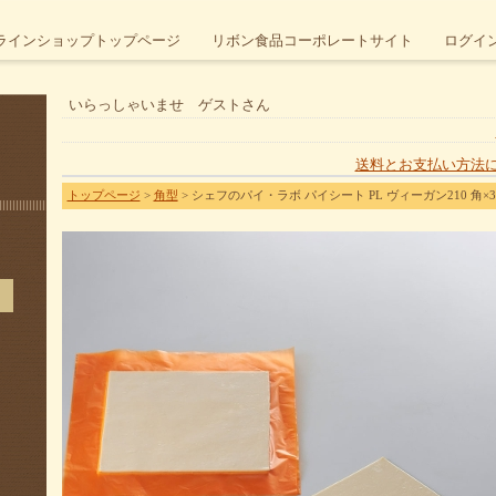
ラインショップトップページ
リボン食品コーポレートサイト
ログイ
いらっしゃいませ ゲストさん
送料とお支払い方法
トップページ
>
角型
> シェフのパイ・ラボ パイシート PL ヴィーガン210 角×3