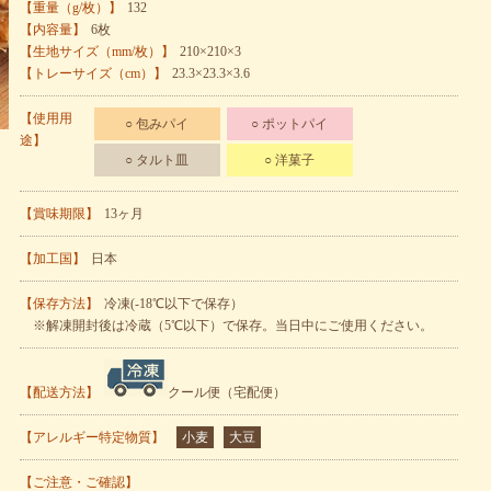
【重量（g/枚）】
132
【内容量】
6枚
【生地サイズ（mm/枚）】
210×210×3
【トレーサイズ（cm）】
23.3×23.3×3.6
【使用用
○ 包みパイ
○ ポットパイ
途】
○ タルト皿
○ 洋菓子
【賞味期限】
13ヶ月
【加工国】
日本
【保存方法】
冷凍(-18℃以下で保存）
※解凍開封後は冷蔵（5℃以下）で保存。当日中にご使用ください。
【配送方法】
クール便（宅配便）
【アレルギー特定物質】
小麦
大豆
【ご注意・ご確認】