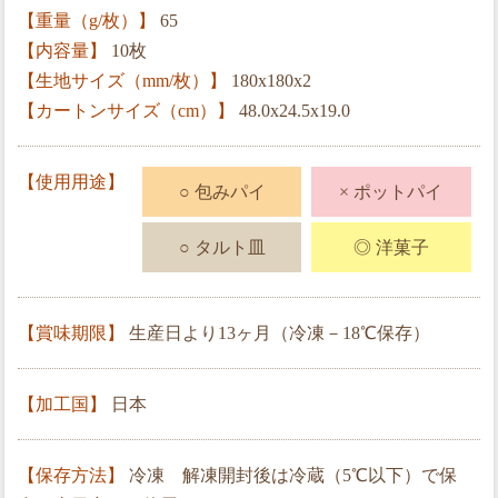
【重量（g/枚）】
65
【内容量】
10枚
【生地サイズ（mm/枚）】
180x180x2
【カートンサイズ（cm）】
48.0x24.5x19.0
【使用用途】
○ 包みパイ
× ポットパイ
○ タルト皿
◎ 洋菓子
【賞味期限】
生産日より13ヶ月（冷凍－18℃保存）
【加工国】
日本
【保存方法】
冷凍 解凍開封後は冷蔵（5℃以下）で保