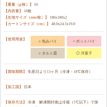
【重量（g/枚）】
65
【内容量】
10枚
【生地サイズ（mm/枚）】
180x180x2
【カートンサイズ（cm）】
48.0x24.5x19.0
【使用用途】
○ 包みパイ
× ポットパイ
○ タルト皿
◎ 洋菓子
【賞味期限】
生産日より13ヶ月（冷凍－18℃保存）
【加工国】
日本
【保存方法】
冷凍 解凍開封後は冷蔵（5℃以下）で保